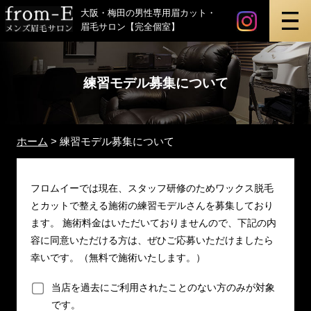
instagr
最新ビ
メンズ眉毛サロン「from-E」
大阪・梅田の男性専用眉カット・
眉毛サロン【完全個室】
練習モデル募集について
ホーム
>
練習モデル募集について
フロムイーでは現在、スタッフ研修のためワックス脱毛
とカットで整える施術の練習モデルさんを募集しており
ます。 施術料金はいただいておりませんので、下記の内
容に同意いただける方は、ぜひご応募いただけましたら
幸いです。（無料で施術いたします。）
当店を過去にご利用されたことのない方のみが対象
です。