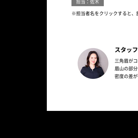
担当：佐木
※担当者名をクリックすると、
スタッフ
三角眉がコ
眉山の部分
密度の差が