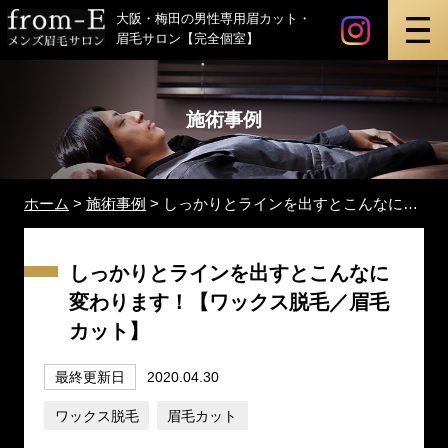
instagr
最新ビ
メンズ眉毛サロン「from-E」
大阪・梅田の男性専用眉カット・
眉毛サロン【完全個室】
施術事例
ホーム
>
施術事例
>
しっかりとラインを出すとこんなに変わります！
しっかりとラインを出すとこんなに
変わります！【ワックス脱毛／眉毛
カット】
最終更新日
2020.04.30
ワックス脱毛
眉毛カット