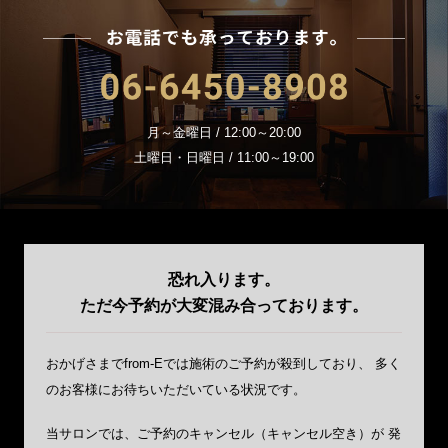
お電
06-6450-8908
月～金曜日 / 12:00～20:00
土曜日・日曜日 / 11:00～19:00
恐れ入ります。
ただ今予約が大変混み合っております。
おかげさまでfrom-Eでは施術のご予約が殺到しており、
多く
のお客様にお待ちいただいている状況です。
当サロンでは、ご予約のキャンセル（キャンセル空き）が
発