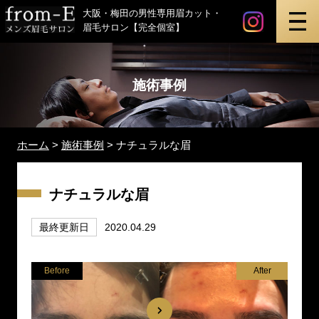
instagr
最新ビ
メンズ眉毛サロン「from-E」
大阪・梅田の男性専用眉カット・
眉毛サロン【完全個室】
施術事例
ホーム
>
施術事例
>
ナチュラルな眉
ナチュラルな眉
最終更新日
2020.04.29