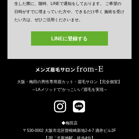
生した際に、随時、LINEで通知をしております。
ご希望の
日時がすでに埋まっていた方や、できるだけ早く
施術を受け
たい方は、ぜひご活用くださいませ。
LINEに登録する
メンズ眉毛サ
大阪・梅田の男性専用眉カット・眉毛サロン【完全個室】
～LAメソッドで“かっこいい”眉毛を実現～
◆梅田店
〒530-0002 大阪市北区曽根崎新地2-4-7 酒井ビル2F
【JR「北新地駅」徒歩4分】