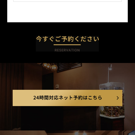
今すぐご
24