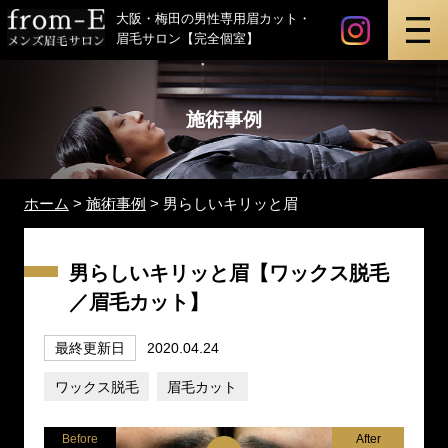
instagr
最新ビ
メンズ眉毛サロン「from-E」
大阪・梅田の男性専用眉カット・
眉毛サロン【完全個室】
施術事例
ホーム
>
施術事例
>
男らしいキリッと眉
男らしいキリッと眉【ワックス脱毛
／眉毛カット】
最終更新日
2020.04.24
ワックス脱毛
眉毛カット