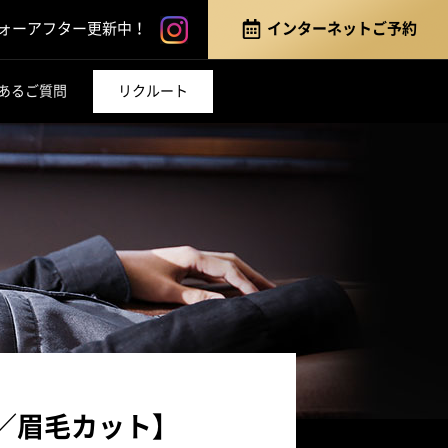
instagram
インターネットご予約
ォーアフター更新中！
あるご質問
リクルート
／眉毛カット】