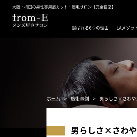
大阪・梅田の男性専用眉カット・
眉毛サロン【完全個室】
メンズ眉毛サロン「from-E」
選ばれる6つの理由
LAメソッ
ホーム
>
施術事例
>
男らしさ×さわや
男らしさ×さわや