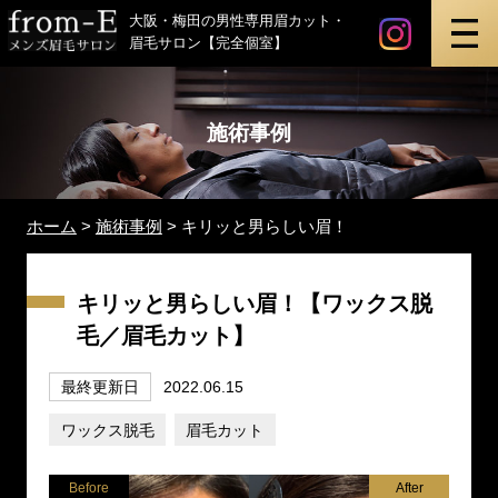
instagr
最新ビ
メンズ眉毛サロン「from-E」
大阪・梅田の男性専用眉カット・
眉毛サロン【完全個室】
施術事例
ホーム
>
施術事例
>
キリッと男らしい眉！
キリッと男らしい眉！【ワックス脱
毛／眉毛カット】
最終更新日
2022.06.15
ワックス脱毛
眉毛カット