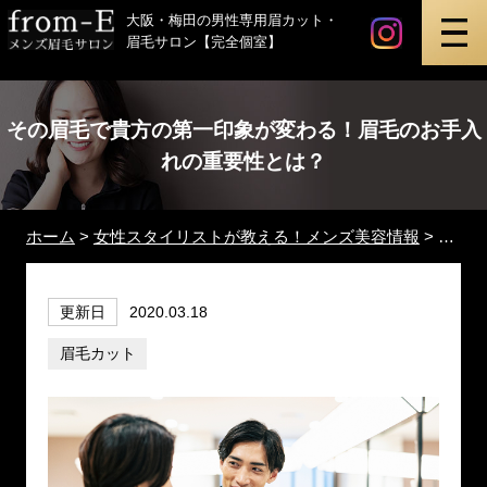
instagr
最新ビ
メンズ眉毛サロン「from-E」
大阪・梅田の男性専用眉カット・
眉毛サロン【完全個室】
その眉毛で貴方の第一印象が変わる！眉毛のお手入
れの重要性とは？
ホーム
>
女性スタイリストが教える！メンズ美容情報
>
その眉
更新日
2020.03.18
眉毛カット