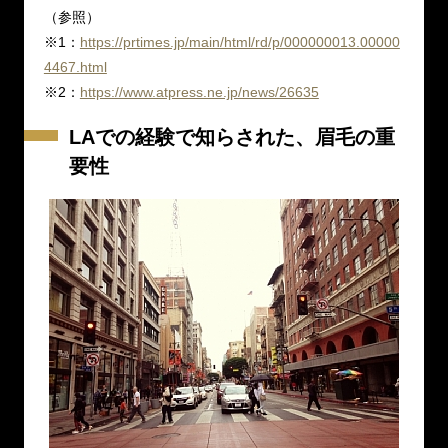
（参照）
※1：
https://prtimes.jp/main/html/rd/p/000000013.00000
4467.html
※2：
https://www.atpress.ne.jp/news/26635
LAでの経験で知らされた、眉毛の重
要性